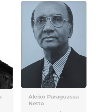
Aleixo Paraguassu
e
Netto