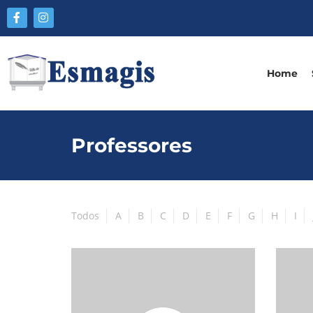
Home
Professores
Todos
A
B
C
D
E
F
G
H
I