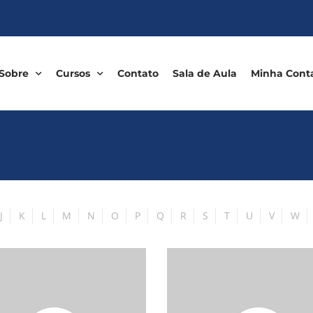
Sobre
Cursos
Contato
Sala de Aula
Minha Cont
J
K
L
M
N
O
P
Q
R
S
T
U
V
W