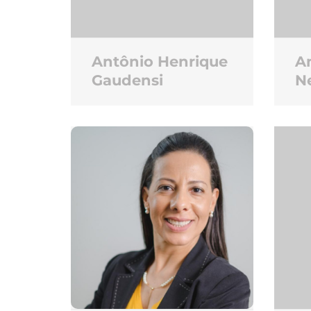
Antônio Henrique
A
Gaudensi
N