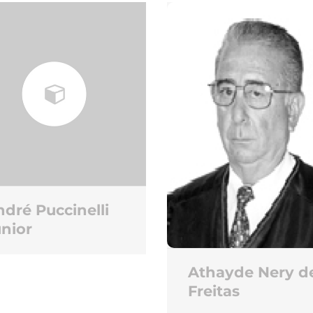
dré Puccinelli
nior
Athayde Nery d
Freitas