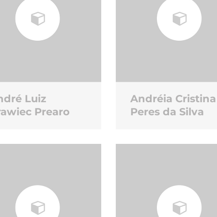
ndré Luiz
Andréia Cristina
rawiec Prearo
Peres da Silva