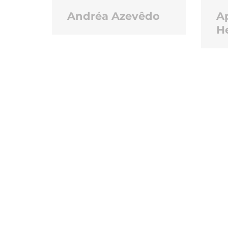
Andréa Azevêdo
A
H