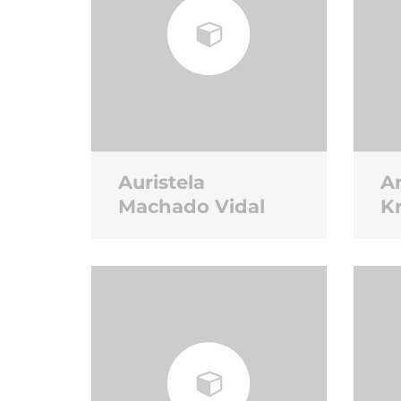
Auristela
A
Machado Vidal
K