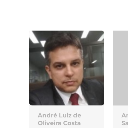
André Luiz de
An
Oliveira Costa
S