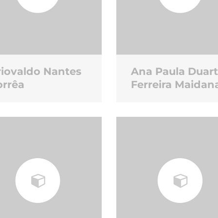
riovaldo Nantes
Ana Paula Duar
orrêa
Ferreira Maidan