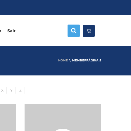
a
Sair
HOME
MEMBER
PÁGINA 5
X
Y
Z