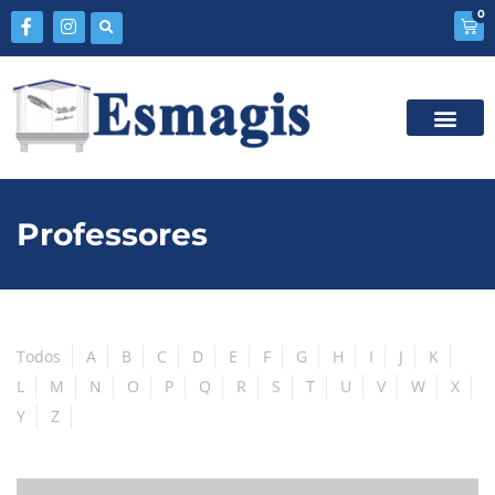
0
Professores
Todos
A
B
C
D
E
F
G
H
I
J
K
L
M
N
O
P
Q
R
S
T
U
V
W
X
Y
Z