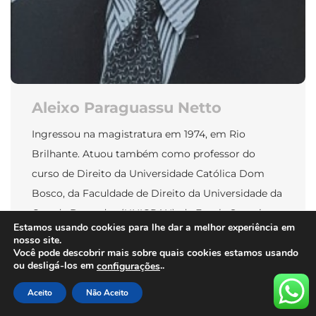
Aleixo Paraguassu Netto
Ingressou na magistratura em 1974, em Rio
Brilhante. Atuou também como professor do
curso de Direito da Universidade Católica Dom
Bosco, da Faculdade de Direito da Universidade da
Grande Dourados (UNIGRAN), da Escola Superior
Estamos usando cookies para lhe dar a melhor experiência em
da Magistratura de MS (ESMAGIS), da Escola de
nosso site.
Polícia do Distrito Federal. Em 1983 foi Secretário
Você pode descobrir mais sobre quais cookies estamos usando
ou desligá-los em
..
configurações
de Estado de Segurança Pública; […]
Aceito
Não Aceito