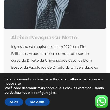
Aleixo Paraguassu Netto
Ingressou na magistratura em 1974, em Rio
Brilhante. Atuou também como professor do
curso de Direito da Universidade Católica Dom
Bosco, da Faculdade de Direito da Universidade da
Grande Dourados (UNIGRAN), da Escola Superior
Estamos usando cookies para lhe dar a melhor experiência em
da Magistratura de MS (ESMAGIS), da Escola de
nosso site.
Polícia do Distrito Federal. Em 1983 foi Secretário
Você pode descobrir mais sobre quais cookies estamos usando
ou desligá-los em
..
configurações
de Estado de Segurança Pública; […]
Aceito
Não Aceito