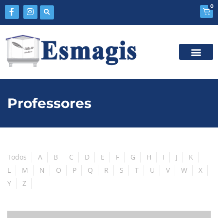
0
Professores
Todos
A
B
C
D
E
F
G
H
I
J
K
L
M
N
O
P
Q
R
S
T
U
V
W
X
Y
Z