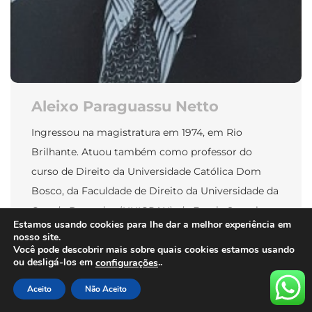
Aleixo Paraguassu Netto
Ingressou na magistratura em 1974, em Rio
Brilhante. Atuou também como professor do
curso de Direito da Universidade Católica Dom
Bosco, da Faculdade de Direito da Universidade da
Grande Dourados (UNIGRAN), da Escola Superior
Estamos usando cookies para lhe dar a melhor experiência em
da Magistratura de MS (ESMAGIS), da Escola de
nosso site.
Polícia do Distrito Federal. Em 1983 foi Secretário
Você pode descobrir mais sobre quais cookies estamos usando
ou desligá-los em
..
configurações
de Estado de Segurança Pública; […]
Aceito
Não Aceito