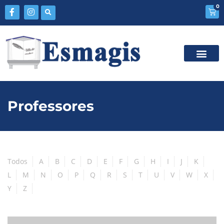
0
Professores
Todos
A
B
C
D
E
F
G
H
I
J
K
L
M
N
O
P
Q
R
S
T
U
V
W
X
Y
Z