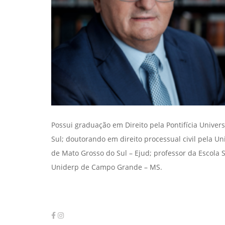
Possui graduação em Direito pela Pontifícia Unive
Sul; doutorando em direito processual civil pela Un
de Mato Grosso do Sul – Ejud; professor da Escola
Uniderp de Campo Grande – MS.