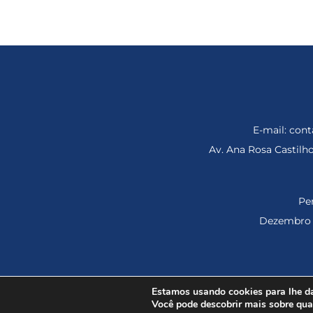
E-mail: co
Av. Ana Rosa Castil
Per
Dezembro d
© 2023 Esmagis – Escola da Ma
Estamos usando cookies para lhe da
Você pode descobrir mais sobre qu