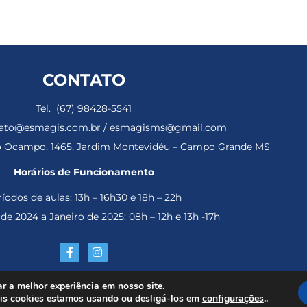
CONTATO
Tel. (67) 98428-5541
ntato@esmagis.com.br / esmagisms@gmail.com
ho Ocampo, 1465, Jardim Montevidéu – Campo Grande MS
Horários de Funcionamento
íodos de aulas: 13h – 16h30 e 18h – 22h
e 2024 a Janeiro de 2025: 08h – 12h e 13h -17h
gistratura de Mato Grosso do Sul – Todos os direitos reservados
r a melhor experiência em nosso site.
ais cookies estamos usando ou desligá-los em
..
configurações