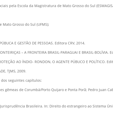
ociais pela Escola da Magistratura de Mato Grosso do Sul (ESMAGI
e Mato Grosso do Sul (UFMS);
ÚBUCA E GESTÃO DE PESSOAS. Editora CRV, 2014.
NTEIRIÇAS – A FRONTEIRA BRASIL-PARAGUAI E BRASIL-BOLÍVIA. Edi
OTEÇÃO AO ÍNDIO- RONDON, O AGENTE PÚBUCO E POLÍTICO. Edito
DE, TJMS, 2009.
a dos seguintes capítulos:
des gêmeas de Corumbá/Porto Quijaro e Ponta Porã; Pedro Juan Cabal
 Jurisprudência Brasileira. In: Direito do estrangeiro ao Sistema 