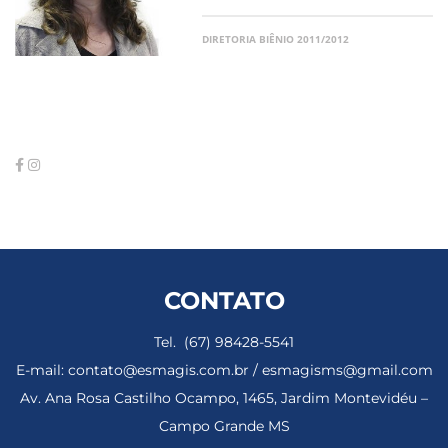
DIRETORIA BIÊNIO 2011/2012
CONTATO
Tel. (67) 98428-5541
E-mail: contato@esmagis.com.br / esmagisms@gmail.com
Av. Ana Rosa Castilho Ocampo, 1465, Jardim Montevidéu –
Campo Grande MS