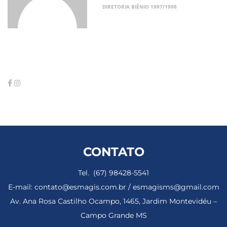
DIRETORIA BIÊNIO 1997/1998
CONTATO
Tel. (67) 98428-5541
E-mail: contato@esmagis.com.br / esmagisms@gmail.com
Av. Ana Rosa Castilho Ocampo, 1465, Jardim Montevidéu –
Campo Grande MS