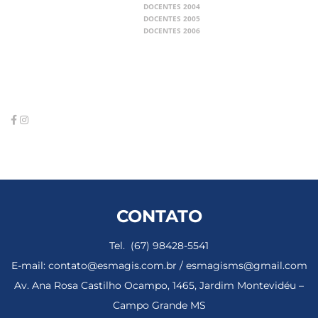
DOCENTES 2004
DOCENTES 2005
DOCENTES 2006
CONTATO
Tel. (67) 98428-5541
E-mail: contato@esmagis.com.br / esmagisms@gmail.com
Av. Ana Rosa Castilho Ocampo, 1465, Jardim Montevidéu –
Campo Grande MS