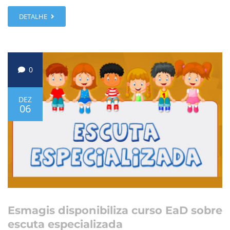
DETALHE
0
DEZ
06
Esmagis disponibiliza curso EaD sobre
escuta especializada