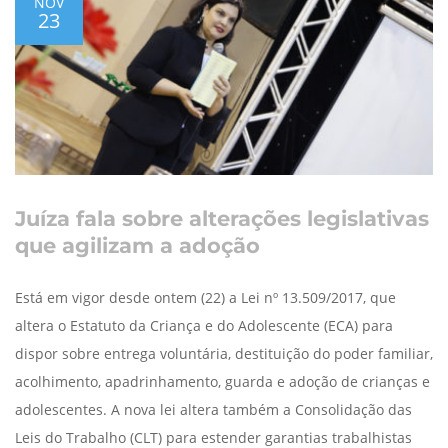
NOV
23
Juíza fala sobre alterações legislativas
que agilizam a adoção
Está em vigor desde ontem (22) a Lei nº 13.509/2017, que
altera o Estatuto da Criança e do Adolescente (ECA) para
dispor sobre entrega voluntária, destituição do poder familiar,
acolhimento, apadrinhamento, guarda e adoção de crianças e
adolescentes. A nova lei altera também a Consolidação das
Leis do Trabalho (CLT) para estender garantias trabalhistas