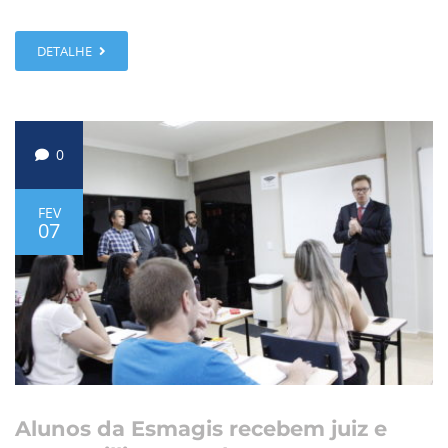
DETALHE
0
FEV
07
Alunos da Esmagis recebem juiz e