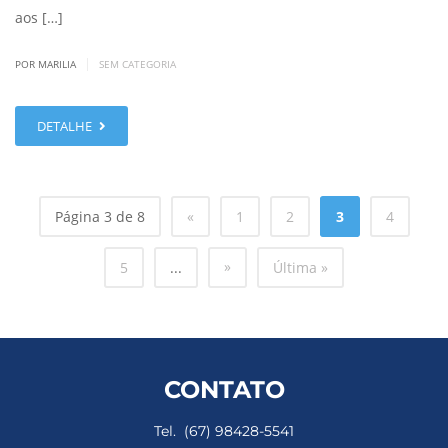
aos […]
|
POR MARILIA
SEM CATEGORIA
DETALHE
Página 3 de 8
«
1
2
3
4
»
5
...
Última »
CONTATO
Tel. (67) 98428-5541