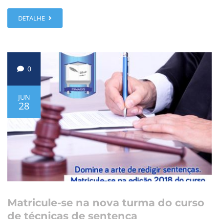
DETALHE
0
JUN
28
Matricule-se na nova turma do curso
de técnicas de sentença