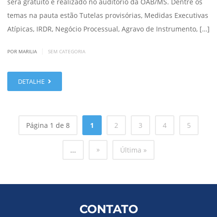
será gratuito e realizado no auditório da OAB/MS. Dentre os
temas na pauta estão Tutelas provisórias, Medidas Executivas
Atípicas, IRDR, Negócio Processual, Agravo de Instrumento, […]
|
POR MARILIA
SEM CATEGORIA
DETALHE
Página 1 de 8
1
2
3
4
5
»
...
Última »
CONTATO