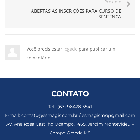
Próximo
ABERTAS AS INSCRIÇÕES PARA CURSO DE
SENTENÇA
Você precis estar
logado
para publicar um
comentário.
CONTATO
Tel. (67) 98428-5541
E-mail: contato@esmagis.com.br / esmagisms@gmail.com
Av. Ana Rosa Castilho Ocampo, 1465, Jardim Montevidéu –
Campo Grande MS