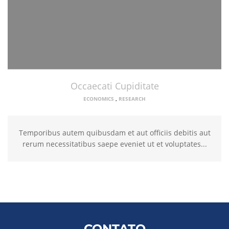
Occaecati Cupiditate
ECONOMICS
,
RESEARCH
Temporibus autem quibusdam et aut officiis debitis aut
rerum necessitatibus saepe eveniet ut et voluptates...
CONTATO