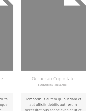
re
Occaecati Cupiditate
ECONOMICS
,
RESEARCH
oluta
Temporibus autem quibusdam et
umque
aut officiis debitis aut rerum
...
necessitatibus saepe eveniet ut et