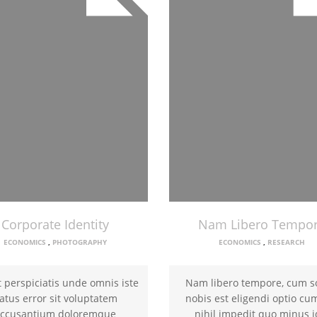
Corporate Identity
Nam Libero Tempo
ECONOMICS
,
PHOTOGRAPHY
ECONOMICS
,
RESEARCH
 perspiciatis unde omnis iste
Nam libero tempore, cum s
atus error sit voluptatem
nobis est eligendi optio c
ccusantium doloremque
nihil impedit quo minus id