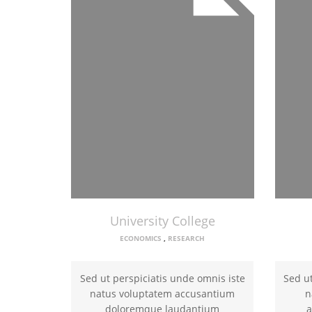
University College
ECONOMICS
,
RESEARCH
Sed ut perspiciatis unde omnis iste
Sed ut
natus voluptatem accusantium
n
doloremque laudantium
a