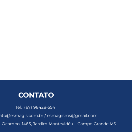
CONTATO
Tel. (67) 98428-5541
ntato@esmagis.com.br / esmagisms@gmail.com
ho Ocampo, 1465, Jardim Montevidéu – Campo Grande MS