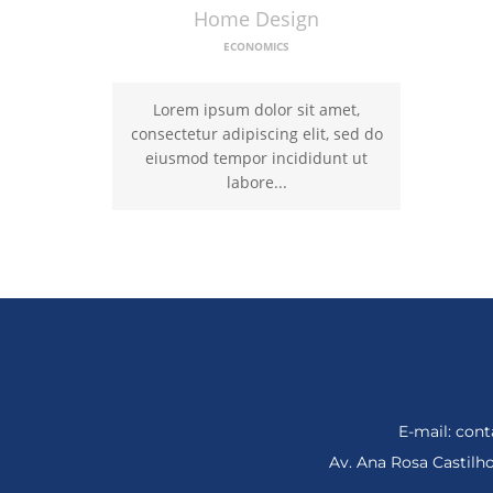
Home Design
ECONOMICS
Lorem ipsum dolor sit amet,
consectetur adipiscing elit, sed do
eiusmod tempor incididunt ut
labore...
E-mail: co
Av. Ana Rosa Castil