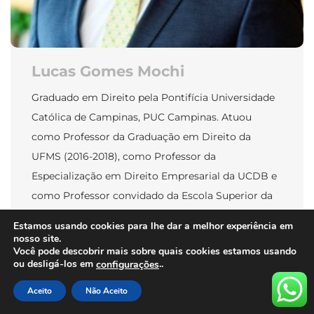
Lucas Gomes Mochi
Graduado em Direito pela Pontifícia Universidade
Católica de Campinas, PUC Campinas. Atuou
como Professor da Graduação em Direito da
UFMS (2016-2018), como Professor da
Especialização em Direito Empresarial da UCDB e
como Professor convidado da Escola Superior da
Advocacia de Mato Grosso do Sul. É autor de
Estamos usando cookies para lhe dar a melhor experiência em
inúmeros artigos na área de Direito societário e […]
nosso site.
Você pode descobrir mais sobre quais cookies estamos usando
ou desligá-los em
..
configurações
Aceito
Não Aceito