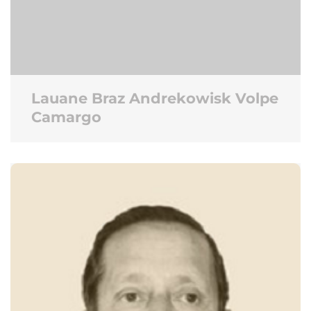
Lauane Braz Andrekowisk Volpe
Camargo