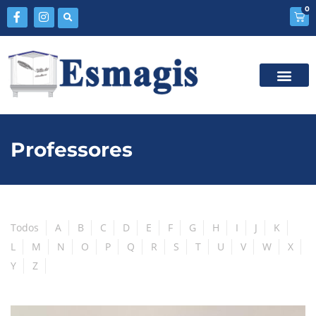
0
Professores
Todos
A
B
C
D
E
F
G
H
I
J
K
L
M
N
O
P
Q
R
S
T
U
V
W
X
Y
Z