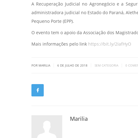
A Recuperação Judicial no Agronegócio e a Segur
administradora judicial no Estado do Paraná, Aleth
Pequeno Porte (EPP).
O evento tem o apoio da Associação dos Magistrad
Mais informações pelo link
https://bit.ly/2IafHyO
|
|
|
POR MARILIA
6 DE JULHO DE 2018
SEM CATEGORIA
0 COME
Marilia