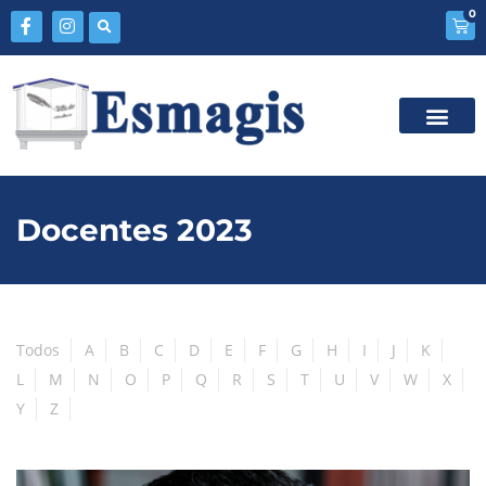
0
Docentes 2023
Todos
A
B
C
D
E
F
G
H
I
J
K
L
M
N
O
P
Q
R
S
T
U
V
W
X
Y
Z