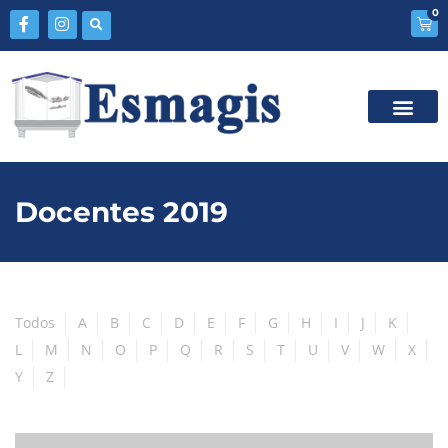
0
Docentes 2019
Todos
A
B
C
D
E
F
G
H
I
J
K
L
M
N
O
P
Q
R
S
T
U
V
W
X
Y
Z