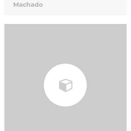
Machado