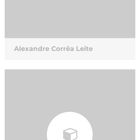
Alexandre Corrêa Leite