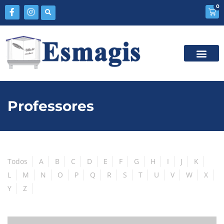
0
Professores
Todos
A
B
C
D
E
F
G
H
I
J
K
L
M
N
O
P
Q
R
S
T
U
V
W
X
Y
Z