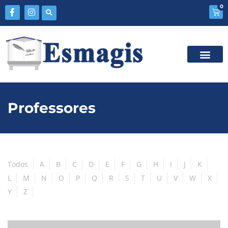
0
Professores
Todos
A
B
C
D
E
F
G
H
I
J
K
L
M
N
O
P
Q
R
S
T
U
V
W
X
Y
Z