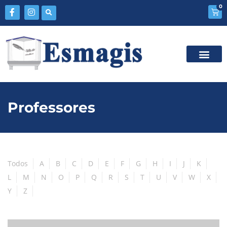
0
Professores
Todos
A
B
C
D
E
F
G
H
I
J
K
L
M
N
O
P
Q
R
S
T
U
V
W
X
Y
Z