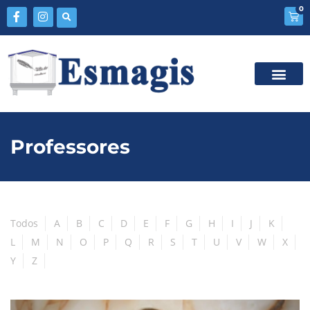
0
Professores
Todos
A
B
C
D
E
F
G
H
I
J
K
L
M
N
O
P
Q
R
S
T
U
V
W
X
Y
Z