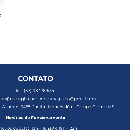
o
CONTATO
Tel. (67) 98428-5541
ntato@esmagis.com.br / esmagisms@gmail.com
ho Ocampo, 1465, Jardim Montevidéu – Campo Grande MS
Horários de Funcionamento
íodos de aulas: 13h – 16h30 e 18h – 22h