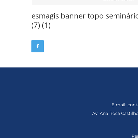
esmagis banner topo seminári
(7) (1)
E-mail: co
Av. Ana Rosa Castil
Per