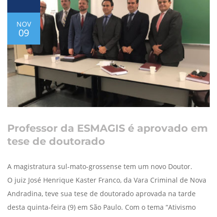
NOV
09
Professor da ESMAGIS é aprovado em
tese de doutorado
A magistratura sul-mato-grossense tem um novo Doutor.
O juiz José Henrique Kaster Franco, da Vara Criminal de Nova
Andradina, teve sua tese de doutorado aprovada na tarde
desta quinta-feira (9) em São Paulo. Com o tema “Ativismo