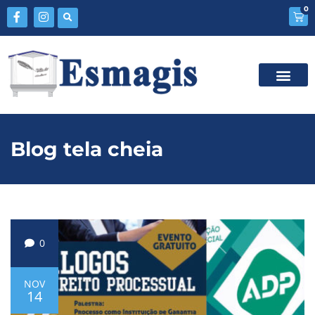
0
Blog tela cheia
0
NOV
14