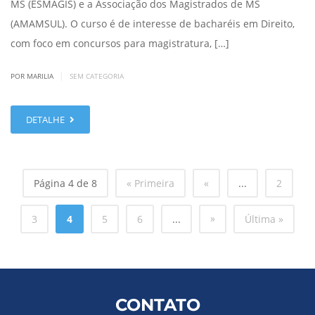
MS (ESMAGIS) e a Associação dos Magistrados de MS
(AMAMSUL). O curso é de interesse de bacharéis em Direito,
com foco em concursos para magistratura, […]
|
POR MARILIA
SEM CATEGORIA
DETALHE
Página 4 de 8
« Primeira
«
...
2
»
3
4
5
6
...
Última »
CONTATO