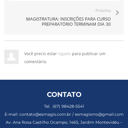
Próximo
MAGISTRATURA: INSCRIÇÕES PARA CURSO
PREPARATÓRIO TERMINAM DIA 30
Você precis estar
logado
para publicar um
comentário.
CONTATO
Tel. (67) 98428-5541
E-mail: contato@esmagis.com.br / esmagisms@gmail.com
Av. Ana Rosa Castilho Ocampo, 1465, Jardim Montevidéu –