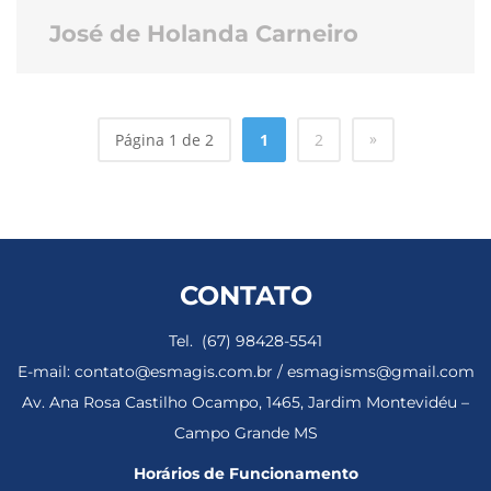
José de Holanda Carneiro
»
Página 1 de 2
1
2
CONTATO
Tel. (67) 98428-5541
E-mail: contato@esmagis.com.br / esmagisms@gmail.com
Av. Ana Rosa Castilho Ocampo, 1465, Jardim Montevidéu –
Campo Grande MS
Horários de Funcionamento