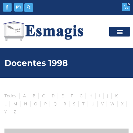
0
Docentes 1998
Todos
A
B
C
D
E
F
G
H
I
J
K
L
M
N
O
P
Q
R
S
T
U
V
W
X
Y
Z