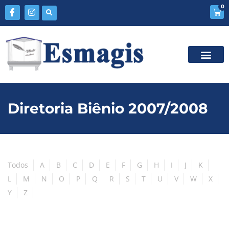
0
Diretoria Biênio 2007/2008
Todos
A
B
C
D
E
F
G
H
I
J
K
L
M
N
O
P
Q
R
S
T
U
V
W
X
Y
Z