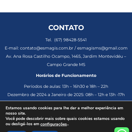
CONTATO
Tel. (67) 98428-5541
E-mail: contato@esmagis.com.br / esmagisms@gmail.com
Av. Ana Rosa Castilho Ocampo, 1465, Jardim Montevidéu –
Campo Grande MS
Horários de Funcionamento
Períodos de aulas: 13h – 16h30 e 18h – 22h
Dezembro de 2024 a Janeiro de 2025: 08h – 12h e 13h -17h
Estamos usando cookies para lhe dar a melhor experiência em
nosso site.
Você pode descobrir mais sobre quais cookies estamos usando
© 2023 Esmagis – Escola da Magistratura de Mato Grosso do
ou desligá-los em
..
configurações
Sul – Todos os direitos reservados.