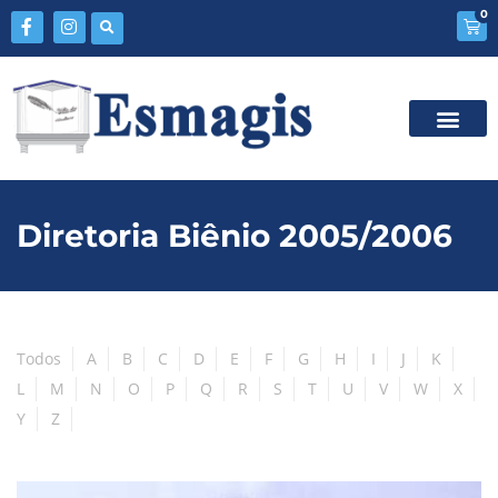
0
Diretoria Biênio 2005/2006
Todos
A
B
C
D
E
F
G
H
I
J
K
L
M
N
O
P
Q
R
S
T
U
V
W
X
Y
Z