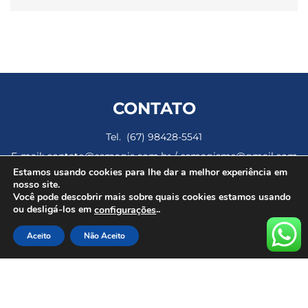
CONTATO
Tel. (67) 98428-5541
E-mail: contato@esmagis.com.br / esmagisms@gmail.com
Estamos usando cookies para lhe dar a melhor experiência em
Av. Ana Rosa Castilho Ocampo, 1465, Jardim Montevidéu –
nosso site.
Campo Grande MS
Você pode descobrir mais sobre quais cookies estamos usando
ou desligá-los em
..
configurações
Horários de Funcionamento
Aceito
Não Aceito
Períodos de aulas: 13h – 16h30 e 18h – 22h
Dezembro de 2024 a Janeiro de 2025: 08h – 12h e 13h -17h