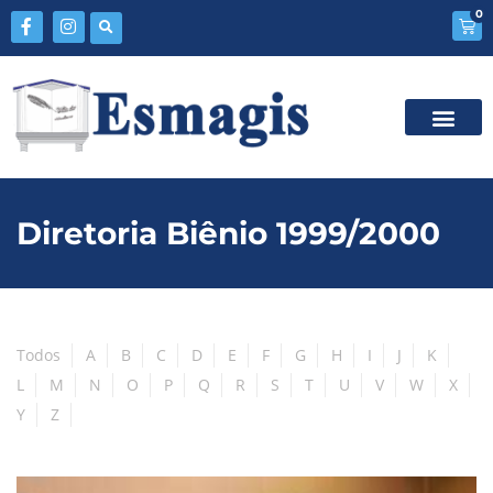
0
Diretoria Biênio 1999/2000
Todos
A
B
C
D
E
F
G
H
I
J
K
L
M
N
O
P
Q
R
S
T
U
V
W
X
Y
Z