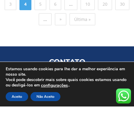
3
4
5
6
...
10
20
30
»
...
Última »
CONTATO
Estamos usando cookies para lhe dar a melhor experiência em
Tel. (67) 98428-5541
nosso site.
Você pode descobrir mais sobre quais cookies estamos usando
E-mail: contato@esmagis.com.br / esmagisms@gmail.com
ou desligá-los em
..
configurações
Av. Ana Rosa Castilho Ocampo, 1465, Jardim Montevidéu –
Aceito
Não Aceito
Campo Grande MS
Horários de Funcionamento
Períodos de aulas: 13h – 16h30 e 18h – 22h
Dezembro de 2024 a Janeiro de 2025: 08h – 12h e 13h -17h