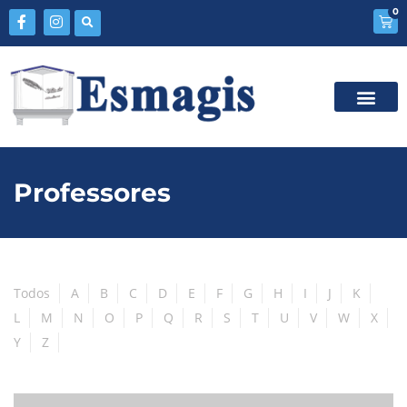
0
Professores
Todos
A
B
C
D
E
F
G
H
I
J
K
L
M
N
O
P
Q
R
S
T
U
V
W
X
Y
Z