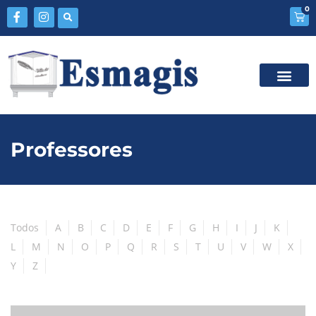
0
Professores
Todos
A
B
C
D
E
F
G
H
I
J
K
L
M
N
O
P
Q
R
S
T
U
V
W
X
Y
Z