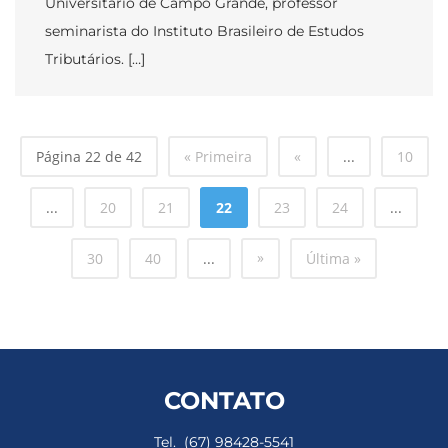
Universitário de Campo Grande, professor
seminarista do Instituto Brasileiro de Estudos
Tributários. […]
Página 22 de 42
« Primeira
«
...
10
...
20
21
22
23
24
...
»
30
40
...
Última »
CONTATO
Tel. (67) 98428-5541