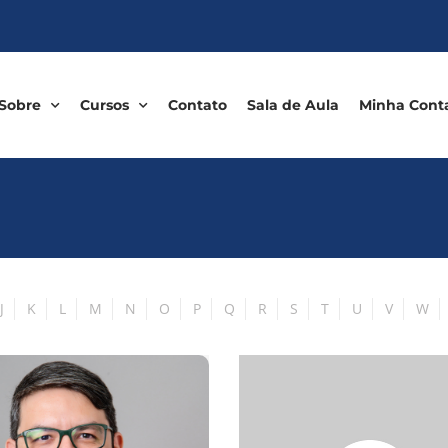
Sobre
Cursos
Contato
Sala de Aula
Minha Cont
J
K
L
M
N
O
P
Q
R
S
T
U
V
W