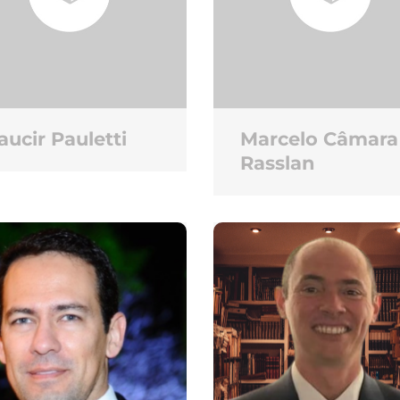
ucir Pauletti
Marcelo Câmara
Rasslan