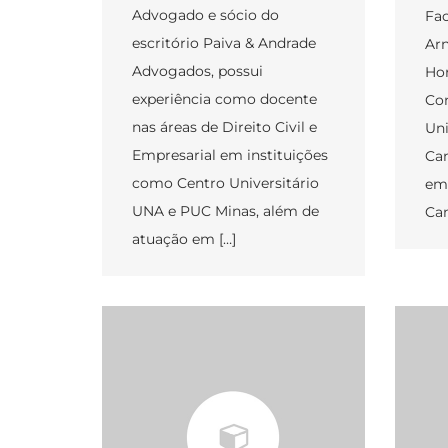
Advogado e sócio do
Fac
escritório Paiva & Andrade
Arn
Advogados, possui
Hor
experiência como docente
Con
nas áreas de Direito Civil e
Uni
Empresarial em instituições
Ca
como Centro Universitário
em 
UNA e PUC Minas, além de
Cam
atuação em […]