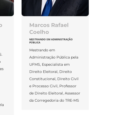
o
Marcos Rafael
Coelho
MESTRANDO EM ADMINISTRAÇÃO
PÚBLICA
Mestrando em
S.
Administração Pública pela
o
UFMS, Especialista em
es
Direito Eleitoral, Direito
Constitucional, Direito Civil
e Processo Civil, Professor
de Direito Eleitoral, Assessor
da Corregedoria do TRE-MS
ela