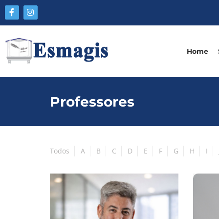
Home
Professores
Todos
A
B
C
D
E
F
G
H
I