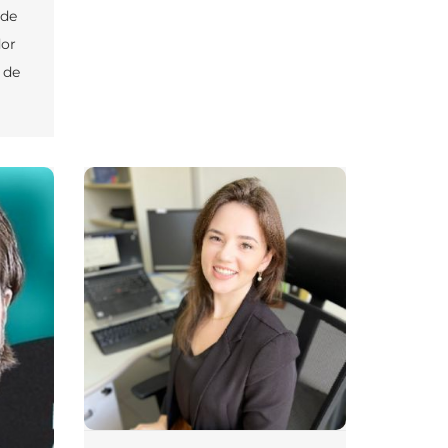
 de
dor
r de