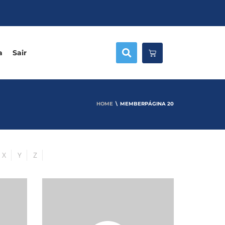
a
Sair
HOME
MEMBER
PÁGINA 20
X
Y
Z