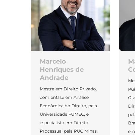
Marcelo
M
Henriques de
C
Andrade
Me
Mestre em Direito Privado,
Pú
com ênfase em Análise
Gra
Econômica do Direito, pela
Dir
Universidade FUMEC, e
pel
especialista em Direito
Bra
Processual pela PUC Minas.
em 