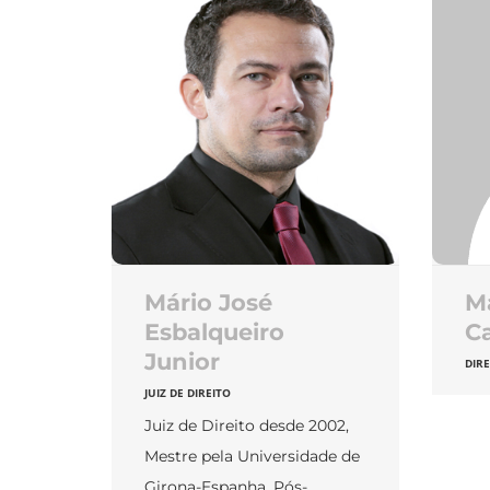
Mário José
M
Esbalqueiro
C
Junior
DIR
JUIZ DE DIREITO
Juiz de Direito desde 2002,
Mestre pela Universidade de
Girona-Espanha, Pós-