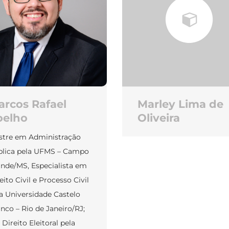
arcos Rafael
Marley Lima de
oelho
Oliveira
stre em Administração
blica pela UFMS – Campo
nde/MS, Especialista em
eito Civil e Processo Civil
a Universidade Castelo
nco – Rio de Janeiro/RJ;
Direito Eleitoral pela