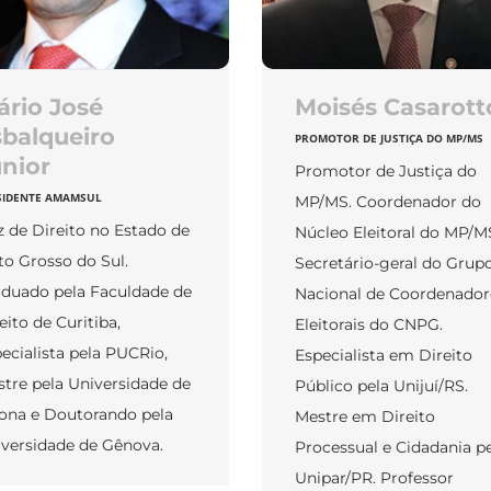
rio José
Moisés Casarott
balqueiro
PROMOTOR DE JUSTIÇA DO MP/MS
nior
Promotor de Justiça do
SIDENTE AMAMSUL
MP/MS. Coordenador do
z de Direito no Estado de
Núcleo Eleitoral do MP/M
o Grosso do Sul.
Secretário-geral do Grup
duado pela Faculdade de
Nacional de Coordenador
eito de Curitiba,
Eleitorais do CNPG.
ecialista pela PUCRio,
Especialista em Direito
tre pela Universidade de
Público pela Unijuí/RS.
ona e Doutorando pela
Mestre em Direito
versidade de Gênova.
Processual e Cidadania p
Unipar/PR. Professor