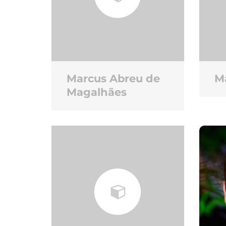
Marcus Abreu de
Ma
Magalhães