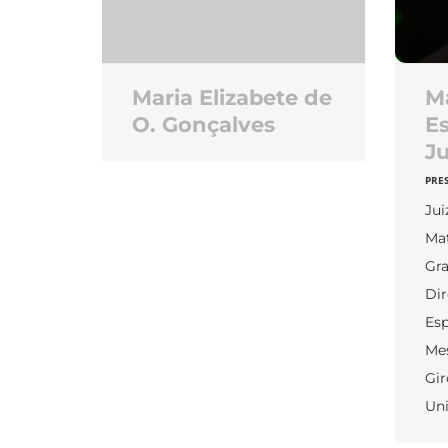
Maria Elizabete de
Má
O. Gonçalves
Es
Ju
PRE
Jui
Mat
Gra
Dir
Esp
Mes
Gir
Uni