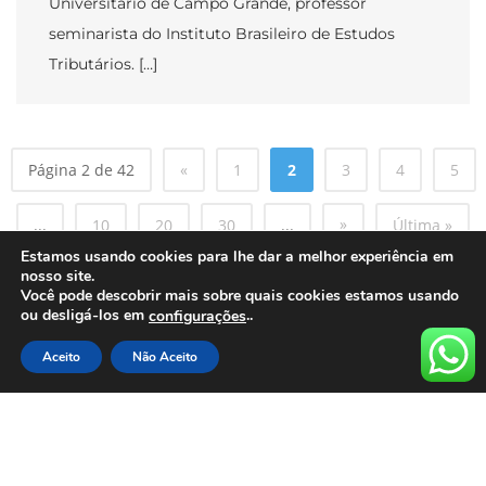
Universitário de Campo Grande, professor
seminarista do Instituto Brasileiro de Estudos
Tributários. […]
Página 2 de 42
«
1
2
3
4
5
»
...
10
20
30
...
Última »
Estamos usando cookies para lhe dar a melhor experiência em
nosso site.
Você pode descobrir mais sobre quais cookies estamos usando
ou desligá-los em
..
configurações
Aceito
Não Aceito
CONTATO
Tel. (67) 98428-5541
E-mail: contato@esmagis.com.br / esmagisms@gmail.com
Av. Ana Rosa Castilho Ocampo, 1465, Jardim Montevidéu –