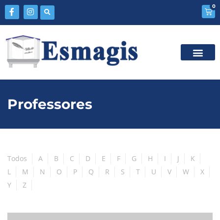
0
Professores
Todos
A
B
C
D
E
F
G
H
I
J
K
L
M
N
O
P
Q
R
S
T
U
V
W
X
Y
Z