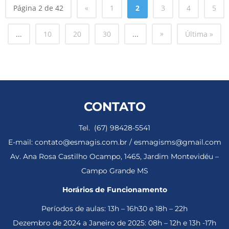
Página 2 de 42
«
1
2
3
4
5
»
...
10
20
30
...
Última »
CONTATO
Tel. (67) 98428-5541
E-mail: contato@esmagis.com.br / esmagisms@gmail.com
Av. Ana Rosa Castilho Ocampo, 1465, Jardim Montevidéu –
Campo Grande MS
Horários de Funcionamento
Períodos de aulas: 13h – 16h30 e 18h – 22h
Dezembro de 2024 a Janeiro de 2025: 08h – 12h e 13h -17h