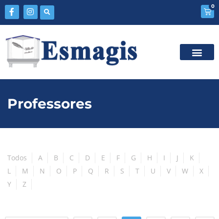
0
Professores
Todos
A
B
C
D
E
F
G
H
I
J
K
L
M
N
O
P
Q
R
S
T
U
V
W
X
Y
Z