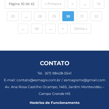
Página 30 de 42
« Primeira
«
...
10
20
...
28
29
30
31
32
»
...
40
...
Última »
CONTATO
Tel. (67) 98428-5541
E-mail: contato@esmagis.com.br / esmagisms@gmail.com
Av. Ana Rosa Castilho Ocampo, 1465, Jardim Montevidéu –
Campo Grande MS
Horários de Funcionamento