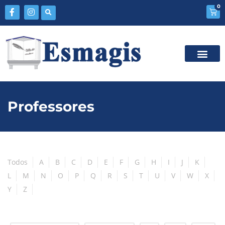
0
Professores
Todos
A
B
C
D
E
F
G
H
I
J
K
L
M
N
O
P
Q
R
S
T
U
V
W
X
Y
Z