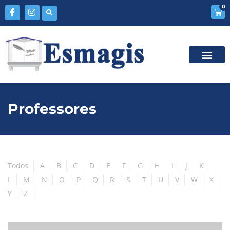
0
Professores
Todos
A
B
C
D
E
F
G
H
I
J
K
L
M
N
O
P
Q
R
S
T
U
V
W
X
Y
Z