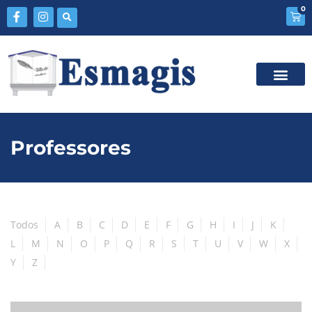
0
Professores
Todos
A
B
C
D
E
F
G
H
I
J
K
L
M
N
O
P
Q
R
S
T
U
V
W
X
Y
Z