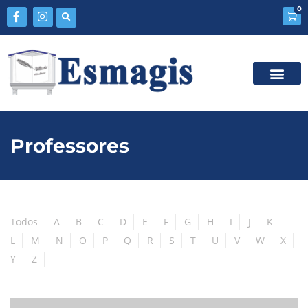
0
Professores
Todos
A
B
C
D
E
F
G
H
I
J
K
L
M
N
O
P
Q
R
S
T
U
V
W
X
Y
Z