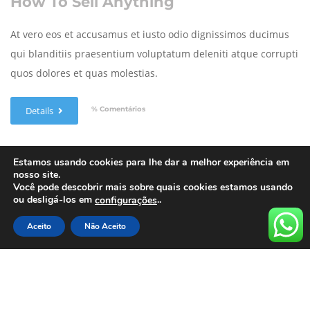
How To Sell Anything
At vero eos et accusamus et iusto odio dignissimos ducimus
qui blanditiis praesentium voluptatum deleniti atque corrupti
quos dolores et quas molestias.
% Comentários
Details
Estamos usando cookies para lhe dar a melhor experiência em
nosso site.
Você pode descobrir mais sobre quais cookies estamos usando
ou desligá-los em
..
configurações
Você precis estar
logado
para publicar um
Aceito
Não Aceito
comentário.