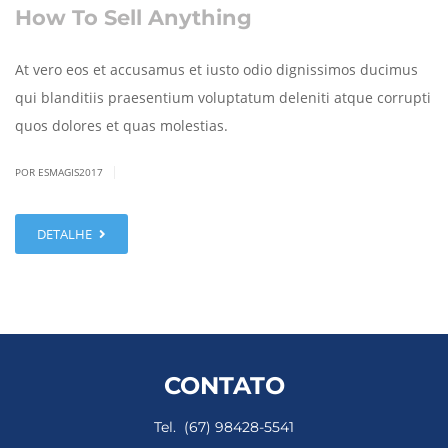
How To Sell Anything
At vero eos et accusamus et iusto odio dignissimos ducimus
qui blanditiis praesentium voluptatum deleniti atque corrupti
quos dolores et quas molestias.
|
POR ESMAGIS2017
DETALHE
CONTATO
Tel. (67) 98428-5541