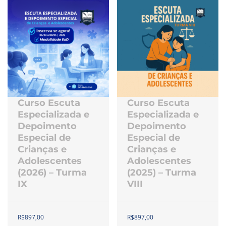
Curso Escuta
Curso Escuta
Especializada e
Especializada e
Depoimento
Depoimento
Especial de
Especial de
Crianças e
Crianças e
Adolescentes
Adolescentes
(2026) – Turma
(2025) – Turma
IX
VIII
R$
897,00
R$
897,00