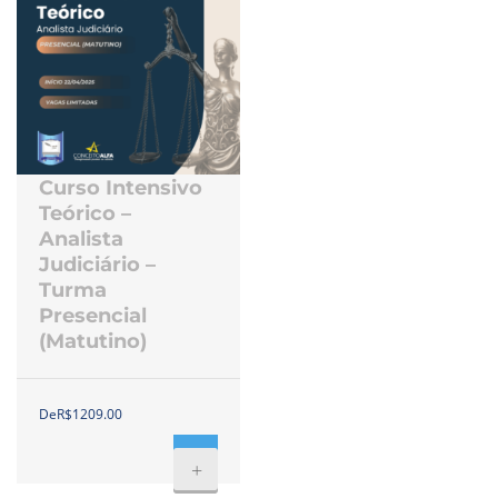
Curso Intensivo
Teórico –
Analista
Judiciário –
Turma
Presencial
(Matutino)
DeR$1209.00
+