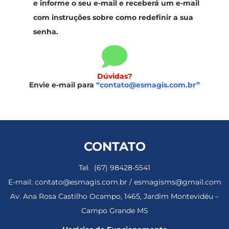
e informe o seu e-mail e receberá um e-mail
com instruções sobre como redefinir a sua
senha.
Dúvidas?
Envie e-mail para
“contato@esmagis.com.br”
CONTATO
Tel. (67) 98428-5541
E-mail: contato@esmagis.com.br / esmagisms@gmail.com
Av. Ana Rosa Castilho Ocampo, 1465, Jardim Montevidéu –
Campo Grande MS