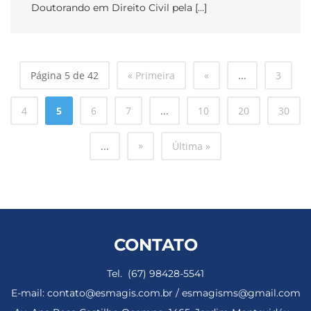
Doutorando em Direito Civil pela […]
Página 5 de 42
« Primeira
«
...
3
4
5
6
7
...
10
20
30
»
...
Última »
CONTATO
Tel. (67) 98428-5541
E-mail: contato@esmagis.com.br / esmagisms@gmail.com