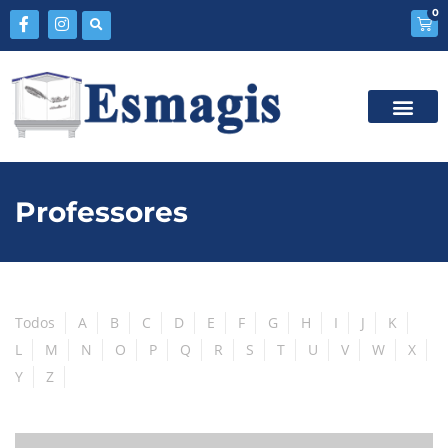
0
Professores
Todos
A
B
C
D
E
F
G
H
I
J
K
L
M
N
O
P
Q
R
S
T
U
V
W
X
Y
Z