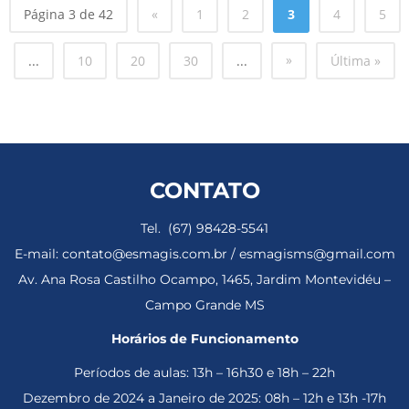
Página 3 de 42
«
1
2
3
4
5
»
...
10
20
30
...
Última »
CONTATO
Tel. (67) 98428-5541
E-mail: contato@esmagis.com.br / esmagisms@gmail.com
Av. Ana Rosa Castilho Ocampo, 1465, Jardim Montevidéu –
Campo Grande MS
Horários de Funcionamento
Períodos de aulas: 13h – 16h30 e 18h – 22h
Dezembro de 2024 a Janeiro de 2025: 08h – 12h e 13h -17h