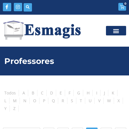
0
Professores
Todos
A
B
C
D
E
F
G
H
I
J
K
L
M
N
O
P
Q
R
S
T
U
V
W
X
Y
Z