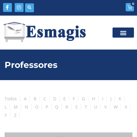
0
Professores
Todos
A
B
C
D
E
F
G
H
I
J
K
L
M
N
O
P
Q
R
S
T
U
V
W
X
Y
Z