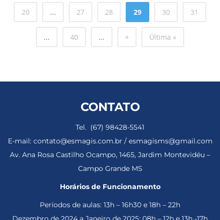
20
...
27
28
29
30
31
»
...
40
...
Última »
CONTATO
Tel. (67) 98428-5541
E-mail: contato@esmagis.com.br / esmagisms@gmail.com
Av. Ana Rosa Castilho Ocampo, 1465, Jardim Montevidéu –
Campo Grande MS
Horários de Funcionamento
Períodos de aulas: 13h – 16h30 e 18h – 22h
Dezembro de 2024 a Janeiro de 2025: 08h – 12h e 13h -17h