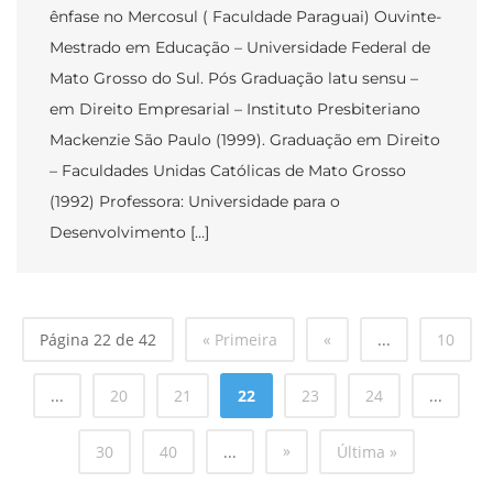
ênfase no Mercosul ( Faculdade Paraguai) Ouvinte-
Mestrado em Educação – Universidade Federal de
Mato Grosso do Sul. Pós Graduação latu sensu –
em Direito Empresarial – Instituto Presbiteriano
Mackenzie São Paulo (1999). Graduação em Direito
– Faculdades Unidas Católicas de Mato Grosso
(1992) Professora: Universidade para o
Desenvolvimento […]
Página 22 de 42
« Primeira
«
...
10
...
20
21
22
23
24
...
»
30
40
...
Última »