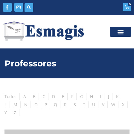
0
Professores
Todos
A
B
C
D
E
F
G
H
I
J
K
L
M
N
O
P
Q
R
S
T
U
V
W
X
Y
Z