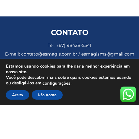
CONTATO
Tel. (67) 98428-5541
E-mail: contato@esmagis.com.br / esmagisms@gmail.com
Av. Ana Rosa Castilho Ocampo, 1465, Jardim Montevidéu –
Estamos usando cookies para lhe dar a melhor experiência em
Campo Grande MS
nosso site.
Você pode descobrir mais sobre quais cookies estamos usando
ou desligá-los em
..
Horários de Funcionamento
configurações
Períodos de aulas: 13h – 16h30 e 18h – 22h
Aceito
Não Aceito
Dezembro de 2024 a Janeiro de 2025: 08h – 12h e 13h -17h
© 2023 Esmagis – Escola da Magistratura de Mato Grosso do