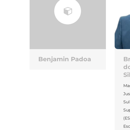
Benjamin Padoa
B
d
Si
Mag
Jus
Sul
Sup
(E
Esc