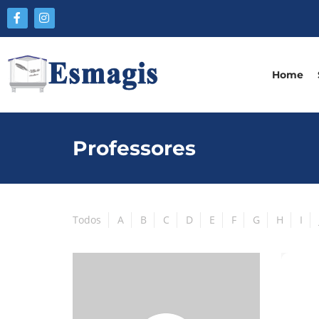
Home
Professores
Todos
A
B
C
D
E
F
G
H
I