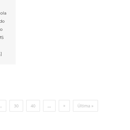
ola
 do
to
MS
]
»
..
30
40
...
Última »