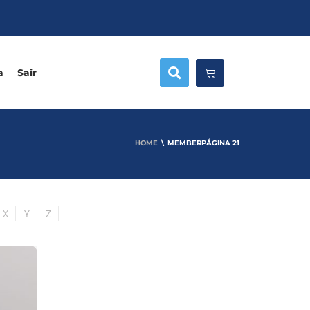
a
Sair
HOME
MEMBER
PÁGINA 21
X
Y
Z