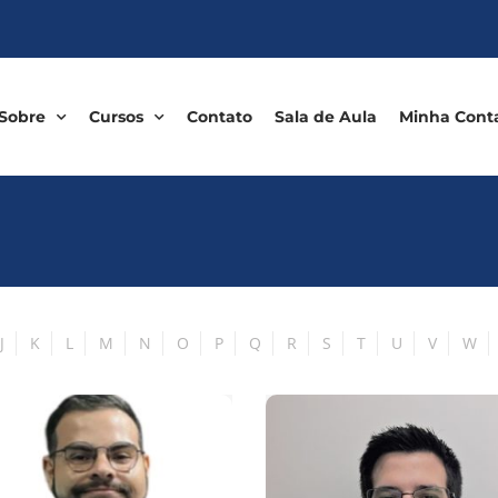
Sobre
Cursos
Contato
Sala de Aula
Minha Cont
J
K
L
M
N
O
P
Q
R
S
T
U
V
W