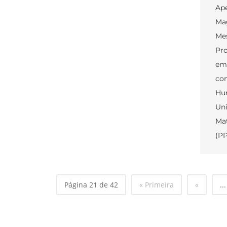
Ap
Mag
Mes
Pr
em 
con
Hum
Uni
Mat
(PP
Página 21 de 42
« Primeira
«
...