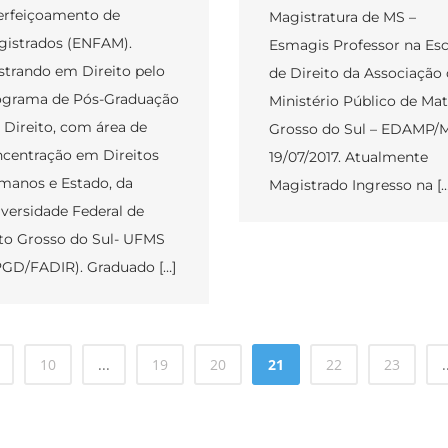
erfeiçoamento de
Magistratura de MS –
istrados (ENFAM).
Esmagis Professor na Esc
trando em Direito pelo
de Direito da Associação
ograma de Pós-Graduação
Ministério Público de Ma
Direito, com área de
Grosso do Sul – EDAMP/
centração em Direitos
19/07/2017. Atualmente
anos e Estado, da
Magistrado Ingresso na […
versidade Federal de
o Grosso do Sul- UFMS
GD/FADIR). Graduado […]
10
...
19
20
21
22
23
.