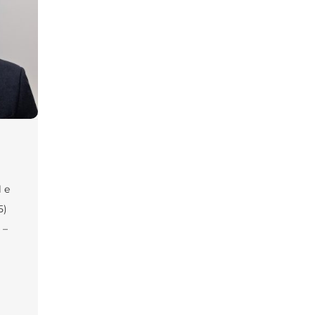
 e
5)
 –