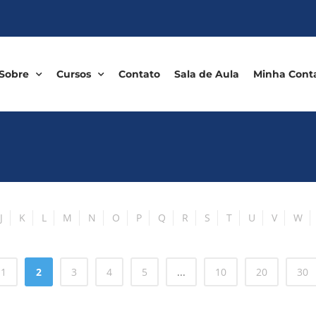
Sobre
Cursos
Contato
Sala de Aula
Minha Cont
J
K
L
M
N
O
P
Q
R
S
T
U
V
W
1
2
3
4
5
...
10
20
30