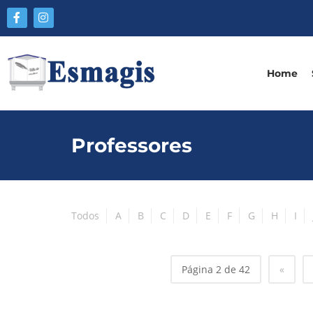
Home
Professores
Todos
A
B
C
D
E
F
G
H
I
Página 2 de 42
«