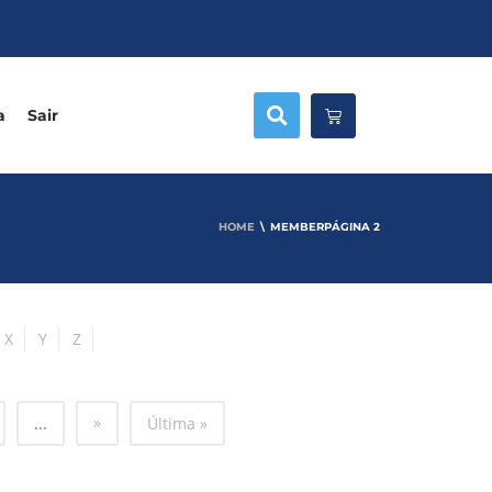
a
Sair
HOME
MEMBER
PÁGINA 2
X
Y
Z
»
...
Última »